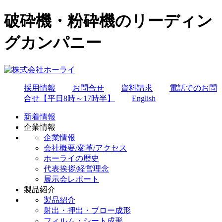
破砕機・粉砕機のリーディン
グカンパニー
採用情報
お問合せ
資料請求
電話でのお問
合せ【平日8時～17時半】
English
新着情報
企業情報
企業情報
会社概要/変革/アクセス
ホーライの歴史
代表挨拶/経営理念
展示会レポート
製品紹介
製品紹介
射出・押出・ブロー成形
フィルム・シート成形