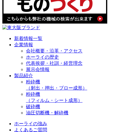
新着情報一覧
企業情報
会社概要・沿革・アクセス
ホーライの歴史
代表挨拶・社訓・経営理念
展示会情報
製品紹介
粉砕機
（射出・押出・ブロー成形）
粉砕機
（フィルム・シート成形）
破砕機
油圧切断機・解砕機
ホーライの強み
よくあるご質問