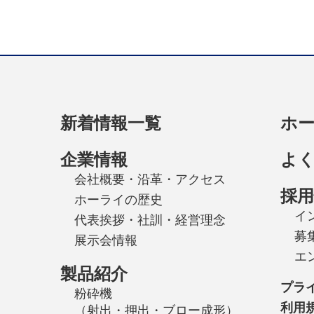
新着情報一覧
ホ
企業情報
よ
会社概要・沿革・アクセス
採用
ホーライの歴史
イ
代表挨拶・社訓・経営理念
募
展示会情報
エ
製品紹介
プラ
粉砕機
利用
（射出・押出・ブロー成形）